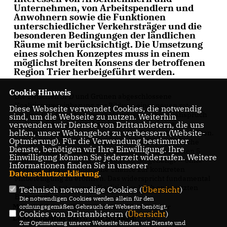
Unternehmen, von Arbeitspendlern und
Anwohnern sowie die Funktionen
unterschiedlicher Verkehrsträger und die
besonderen Bedingungen der ländlichen
Räume mit berücksichtigt. Die Umsetzung
eines solchen Konzeptes muss in einem
möglichst breiten Konsens der be­troffenen
Region Trier herbeigeführt werden.
Cookie Hinweis
Die zwischen SPD und Grünen abgeschlossene
Koalitionsvereinbarung zur Bildung einer neuen rot-
Diese Webseite verwendet Cookies, die notwendig
grünen Landesregierung in Mainz wird diesem Anspruch
sind, um die Webseite zu nutzen. Weiterhin
nicht gerecht, sondern beschränkt sich auf eine
verwenden wir Dienste von Drittanbietern, die uns
helfen, unser Webangebot zu verbessern (Website-
Verhinderungspolitik" bei zentralen Straßenbauprojekten.
Optmierung). Für die Verwendung bestimmter
Am „grü­nen Tisch" hat die jetzige rheinland-pfälzische
Dienste, benötigen wir Ihre Einwilligung. Ihre
Regierungskoalition die Region Trier für die nächsten 5
Einwilligung können Sie jederzeit widerrufen. Weitere
Jahre verkehrspolitisch weitgehend „abgehängt" - ohne
Informationen finden Sie in unserer
zuvor der Region selbst eine Chance zur konkreten
Datenschutzerklärung
.
Mitbeteiligung zu eröffnen. Das widerspricht fundamental
dem von der rot-grünen Koalition so hoch angesetzten
Technisch notwendige Cookies (
Übersicht
)
Bürgerwillen.
Die notwendigen Cookies werden allein für den
Mobilität im ländlichen Raum stärken - mehr
ordnungsgemäßen Gebrauch der Webseite benötigt.
Cookies von Drittanbietern (
Übersicht
)
Lebensqualität durch gute Straßen!
Zur Optimierung unserer Webseite binden wir Dienste und