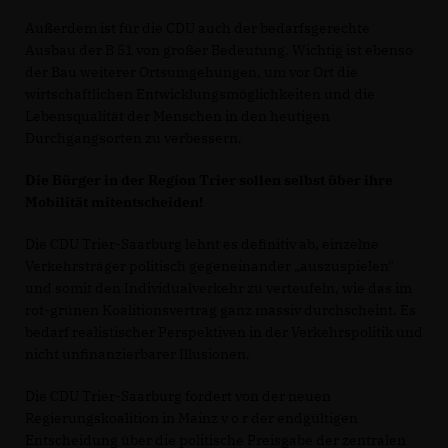
Außerdem ist für die CDU auch der bedarfsgerechte
Ausbau der B 51 von großer Bedeutung. Wichtig ist ebenso
der Bau weiterer Ortsumgehungen, um vor Ort die
wirtschaftlichen Ent­wicklungsmöglichkeiten und die
Lebensqualität der Menschen in den heutigen
Durchgangsor­ten zu verbessern.
Die Bürger in der Region Trier sollen selbst über ihre
Mobilität mitentscheiden!
Die CDU Trier-Saarburg lehnt es definitiv ab, einzelne
Verkehrsträger politisch gegeneinan­der „auszuspielen"
und somit den Individualverkehr zu verteufeln, wie das im
rot-grünen Ko­alitionsvertrag ganz massiv durchscheint. Es
bedarf realistischer Perspektiven in der Ver­kehrspolitik und
nicht unfinanzierbarer Illusionen.
Die CDU Trier-Saarburg fordert von der neuen
Regierungskoalition in Mainz v o r der end­gültigen
Entscheidung über die politische Preisgabe der zentralen