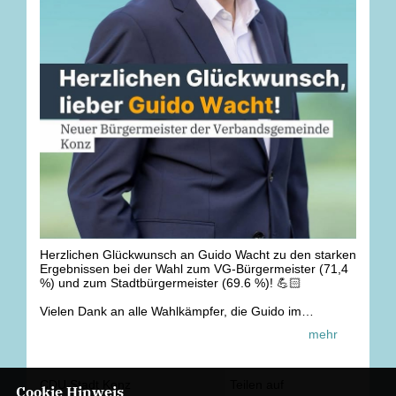
Herzlichen Glückwunsch an Guido Wacht zu den starken
Ergebnissen bei der Wahl zum VG-Bürgermeister (71,4
%) und zum Stadtbürgermeister (69.6 %)! 💪🏻
Vielen Dank an alle Wahlkämpfer, die Guido im
Wahlkampf zahlreich und tatkräftig unterstützt haben!
mehr
🤝🏻
Ebenso gilt unser Dank den vielen ehrenamtlichen
Wahlhelfern in den Wahlbüros, die für einen
CDU Stadt Konz
Teilen auf
Cookie Hinweis
reibungslosen Ablauf der Wahl gesorgt haben! 🗳️