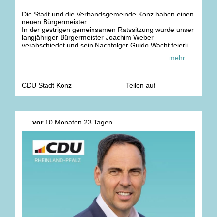
Die Stadt und die Verbandsgemeinde Konz haben einen
neuen Bürgermeister.
In der gestrigen gemeinsamen Ratssitzung wurde unser
langjähriger Bürgermeister Joachim Weber
verabschiedet und sein Nachfolger Guido Wacht feierlich
in das Amt eingeführt.
mehr
Herzlichen Dank, Joachim, für dein großes Engagement
und deinen Einsatz für unsere Stadt und die
Verbandsgemeinde! 🤝🏻
CDU Stadt Konz
Teilen auf
Dir, Guido, wünschen wir für deine neue Aufgabe stets
ein glückliches Händchen, viel Erfolg und alles Gute! 🍀
?
vor
10 Monaten 23 Tagen
#cdu #
konz
#
cdukonz
#
b
ürgermeister #
stadt
#
verbandsgemeinde
#
ernennung
#
danke