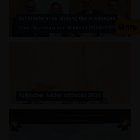
Konstituierende Sitzung des Kreistages
Trier-Saarburg der Wahlzeit 2024-2029
Politischer Aschermittwoch 2024