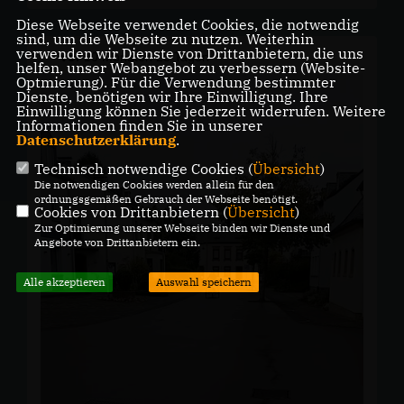
Diese Webseite verwendet Cookies, die notwendig
Nun heißt es: Gemeinsam anpacken, damit unsere
sind, um die Webseite zu nutzen. Weiterhin
Region lebenswert, stark und zukunftsfähig bleibt! ✅
verwenden wir Dienste von Drittanbietern, die uns
vor
10 Monaten 25 Tagen
?
helfen, unser Webangebot zu verbessern (Website-
#cdu #
konz
#
cdukonz
#
b
ürgermeister #
wahlen
Optmierung). Für die Verwendung bestimmter
#
wahlsieg
#
team
#
politik
Dienste, benötigen wir Ihre Einwilligung. Ihre
Einwilligung können Sie jederzeit widerrufen. Weitere
Informationen finden Sie in unserer
Datenschutzerklärung
.
Technisch notwendige Cookies (
Übersicht
)
Die notwendigen Cookies werden allein für den
ordnungsgemäßen Gebrauch der Webseite benötigt.
Cookies von Drittanbietern (
Übersicht
)
Zur Optimierung unserer Webseite binden wir Dienste und
Angebote von Drittanbietern ein.
Alle akzeptieren
Auswahl speichern