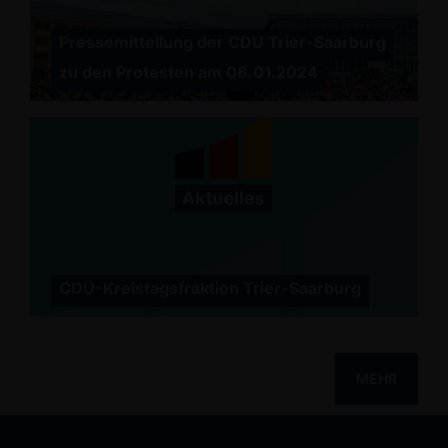
Pressemitteilung der CDU Trier-Saarburg
zu den Protesten am 08.01.2024
CDU-Kreistagsfraktion Trier-Saarburg
MEHR